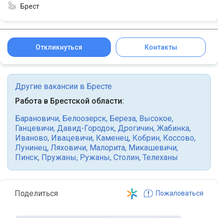
Брест
Откликнуться
Контакты
Другие вакансии в Бресте
Работа в Брестской области:
Барановичи
,
Белоозерск
,
Береза
,
Высокое
,
Ганцевичи
,
Давид-Городок
,
Дрогичин
,
Жабинка
,
Иваново
,
Ивацевичи
,
Каменец
,
Кобрин
,
Коссово
,
Лунинец
,
Ляховичи
,
Малорита
,
Микашевичи
,
Пинск
,
Пружаны
,
Ружаны
,
Столин
,
Телеханы
Поделиться
Пожаловаться