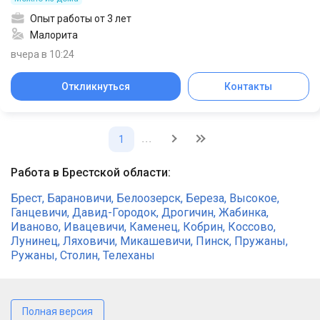
Опыт работы от 3 лет
Малорита
вчера в 10:24
Откликнуться
Контакты
...
1
Работа в Брестской области:
Брест
,
Барановичи
,
Белоозерск
,
Береза
,
Высокое
,
Ганцевичи
,
Давид-Городок
,
Дрогичин
,
Жабинка
,
Иваново
,
Ивацевичи
,
Каменец
,
Кобрин
,
Коссово
,
Лунинец
,
Ляховичи
,
Микашевичи
,
Пинск
,
Пружаны
,
Ружаны
,
Столин
,
Телеханы
Полная версия