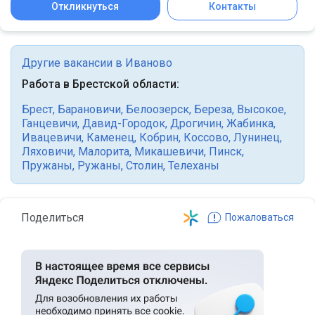
Откликнуться
Контакты
Другие вакансии в Иваново
Работа в Брестской области:
Брест
,
Барановичи
,
Белоозерск
,
Береза
,
Высокое
,
Ганцевичи
,
Давид-Городок
,
Дрогичин
,
Жабинка
,
Ивацевичи
,
Каменец
,
Кобрин
,
Коссово
,
Лунинец
,
Ляховичи
,
Малорита
,
Микашевичи
,
Пинск
,
Пружаны
,
Ружаны
,
Столин
,
Телеханы
Поделиться
Пожаловаться