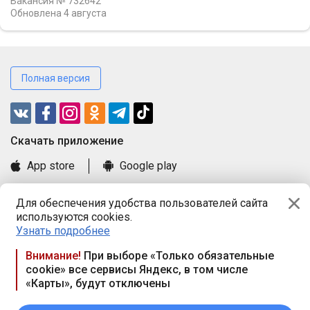
Вакансия № 732642
Обновлена
4 августа
Полная версия
Cкачать приложение
App store
Google play
Часто задаваемые вопросы
Для обеспечения удобства пользователей сайта
Книга замечаний и предложений
используются cookies.
Правила и документы
Узнать подробнее
Praca.by © 2000—2026, ООО «ПРАЦА БАЙ»
Внимание!
При выборе «Только обязательные
cookie» все сервисы Яндекс, в том числе
Республика Беларусь, 220114, г. Минск, пр-т Независимости
«Карты», будут отключены
117а, пом. № 9.
Режим работы предприятия: пн.-чт. 09.00-18.00, пт. 9:00-16:45,
вых. дн. — сб., вс.