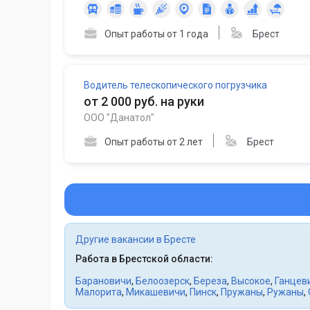
Опыт работы от 1 года
Брест
Водитель телескопического погрузчика
от 2 000 руб. на руки
ООО "Данатол"
Опыт работы от 2 лет
Брест
Другие вакансии в Бресте
Работа в Брестской области:
Барановичи
,
Белоозерск
,
Береза
,
Высокое
,
Ганцев
Малорита
,
Микашевичи
,
Пинск
,
Пружаны
,
Ружаны
,