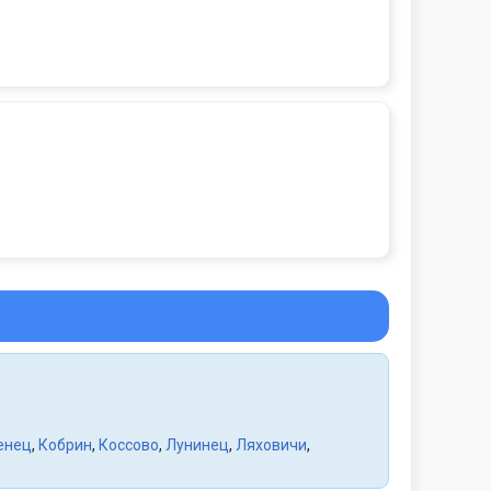
енец
,
Кобрин
,
Коссово
,
Лунинец
,
Ляховичи
,