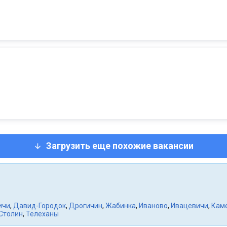
Загрузить еще похожие вакансии
ичи
,
Давид-Городок
,
Дрогичин
,
Жабинка
,
Иваново
,
Ивацевичи
,
Кам
Столин
,
Телеханы