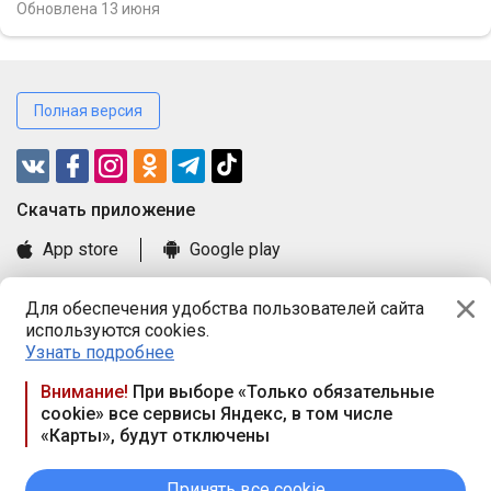
Обновлена
13 июня
Полная версия
Cкачать приложение
App store
Google play
Часто задаваемые вопросы
Для обеспечения удобства пользователей сайта
Книга замечаний и предложений
используются cookies.
Правила и документы
Узнать подробнее
Praca.by © 2000—2026, ООО «ПРАЦА БАЙ»
Внимание!
При выборе «Только обязательные
cookie» все сервисы Яндекс, в том числе
Республика Беларусь, 220114, г. Минск, пр-т Независимости
«Карты», будут отключены
117а, пом. № 9.
Режим работы предприятия: пн.-чт. 09.00-18.00, пт. 9:00-16:45,
вых. дн. — сб., вс.
Принять все cookie