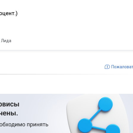
оцент.
)
Лида
Пожалова