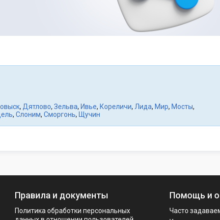
овыск
,
Дятлово
,
Зельва
,
Ивье
,
Кореличи
,
Лида
,
Мир
,
Мосты
,
дель
,
Слоним
,
Сморгонь
,
Щучин
Правила и документы
Помощь и о
Политика обработки персональных
Часто задавае
данных в отношении пользователей