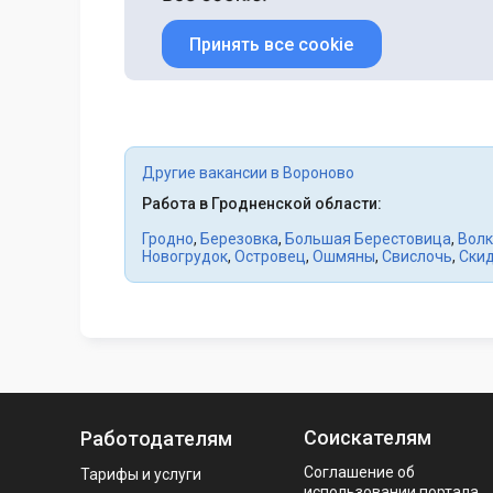
Принять все cookie
Другие вакансии в Вороново
Работа в Гродненской области:
Гродно
,
Березовка
,
Большая Берестовица
,
Волк
Новогрудок
,
Островец
,
Ошмяны
,
Свислочь
,
Ски
Соискателям
Работодателям
Соглашение об
Тарифы и услуги
использовании портала