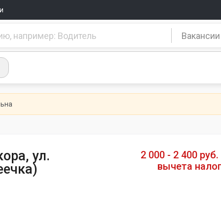
и
Вакансии
льна
ора, ул.
2 000 - 2 400 руб.
вычета нало
еечка)