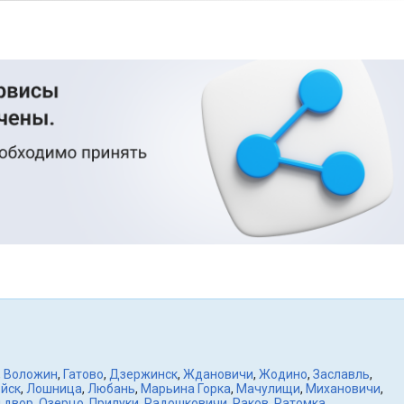
,
Воложин
,
Гатово
,
Дзержинск
,
Ждановичи
,
Жодино
,
Заславль
,
йск
,
Лошница
,
Любань
,
Марьина Горка
,
Мачулищи
,
Михановичи
,
 двор
,
Озерцо
,
Прилуки
,
Радошковичи
,
Раков
,
Ратомка
,