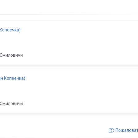
 Копеечка)
Смиловичи
ин Копеечка)
Смиловичи
Пожалова