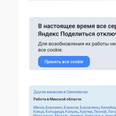
Принять все cookie
Другие вакансии в Смиловичах
Работа в Минской области:
Минск
,
Березино
,
Борисов
,
Боровляны
,
Вилейка
Клецк
,
Колодищи
,
Копыль
,
Крупки
,
Лесной
,
Лого
Молодечно
,
Мядель
,
Несвиж
,
Новоселье
,
Новый