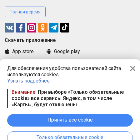
Полная версия
Cкачать приложение
App store
Google play
Часто задаваемые вопросы
Для обеспечения удобства пользователей сайта
Книга замечаний и предложений
используются cookies.
Правила и документы
Узнать подробнее
Praca.by © 2000—2026, ООО «ПРАЦА БАЙ»
Внимание!
При выборе «Только обязательные
cookie» все сервисы Яндекс, в том числе
Республика Беларусь, 220114, г. Минск, пр-т Независимости
«Карты», будут отключены
117а, пом. № 9.
Режим работы предприятия: пн.-чт. 09.00-18.00, пт. 9:00-16:45,
вых. дн. — сб., вс.
Принять все cookie
Режим работы сайта — круглосуточно. E-mail ООО «ПРАЦА
БАЙ» editor@praca.by
Только обязательные cookie