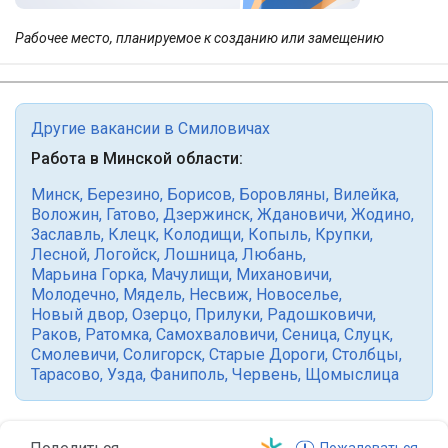
Рабочее место, планируемое к созданию или замещению
Другие вакансии в Смиловичах
Работа в Минской области:
Минск
,
Березино
,
Борисов
,
Боровляны
,
Вилейка
,
Воложин
,
Гатово
,
Дзержинск
,
Ждановичи
,
Жодино
,
Заславль
,
Клецк
,
Колодищи
,
Копыль
,
Крупки
,
Лесной
,
Логойск
,
Лошница
,
Любань
,
Марьина Горка
,
Мачулищи
,
Михановичи
,
Молодечно
,
Мядель
,
Несвиж
,
Новоселье
,
Новый двор
,
Озерцо
,
Прилуки
,
Радошковичи
,
Раков
,
Ратомка
,
Самохваловичи
,
Сеница
,
Слуцк
,
Смолевичи
,
Солигорск
,
Старые Дороги
,
Столбцы
,
Тарасово
,
Узда
,
Фаниполь
,
Червень
,
Щомыслица
Пожаловаться