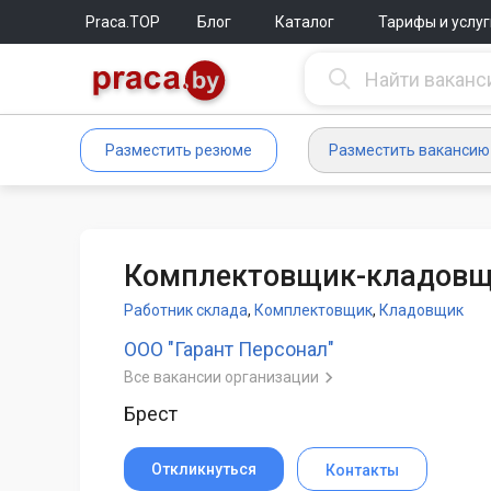
Praca.TOP
Блог
Каталог
Тарифы и услуг
Разместить резюме
Разместить вакансию
Комплектовщик-кладов
Работник склада
,
Комплектовщик
,
Кладовщик
ООО "Гарант Персонал"
Все вакансии организации
Брест
Откликнуться
Контакты