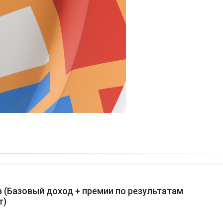
в
(
Базовый доход + премии по результатам
т
)