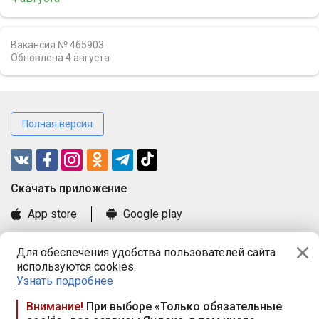
Вакансия № 465903
Обновлена
4 августа
Полная версия
Cкачать приложение
App store
Google play
Часто задаваемые вопросы
Для обеспечения удобства пользователей сайта
Книга замечаний и предложений
используются cookies.
Правила и документы
Узнать подробнее
Praca.by © 2000—2026, ООО «ПРАЦА БАЙ»
Внимание!
При выборе «Только обязательные