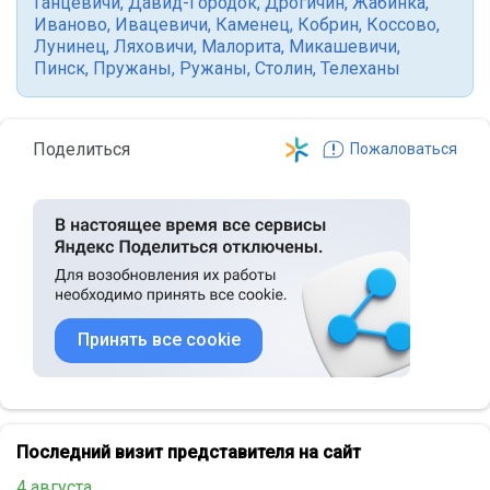
Ганцевичи
,
Давид-Городок
,
Дрогичин
,
Жабинка
,
Иваново
,
Ивацевичи
,
Каменец
,
Кобрин
,
Коссово
,
Лунинец
,
Ляховичи
,
Малорита
,
Микашевичи
,
Пинск
,
Пружаны
,
Ружаны
,
Столин
,
Телеханы
Поделиться
Пожаловаться
Принять все cookie
Последний визит представителя на сайт
4 августа