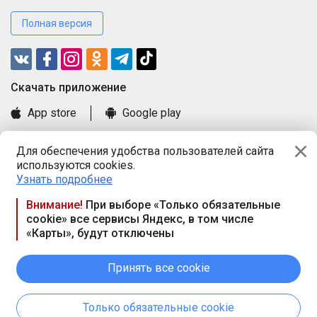
Полная версия
Cкачать приложение
App store
Google play
Часто задаваемые вопросы
Для обеспечения удобства пользователей сайта
Книга замечаний и предложений
используются cookies.
Правила и документы
Узнать подробнее
Praca.by © 2000—2026, ООО «ПРАЦА БАЙ»
Внимание!
При выборе «Только обязательные
cookie» все сервисы Яндекс, в том числе
Республика Беларусь, 220114, г. Минск, пр-т Независимости
«Карты», будут отключены
117а, пом. № 9.
Режим работы предприятия: пн.-чт. 09.00-18.00, пт. 9:00-16:45,
вых. дн. — сб., вс.
Принять все cookie
Режим работы сайта — круглосуточно. E-mail ООО «ПРАЦА
БАЙ» editor@praca.by
Только обязательные cookie