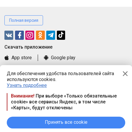
Полная версия
Cкачать приложение
App store
Google play
Часто задаваемые вопросы
Для обеспечения удобства пользователей сайта
Книга замечаний и предложений
используются cookies.
Правила и документы
Узнать подробнее
Praca.by © 2000—2026, ООО «ПРАЦА БАЙ»
Внимание!
При выборе «Только обязательные
cookie» все сервисы Яндекс, в том числе
Республика Беларусь, 220114, г. Минск, пр-т Независимости
«Карты», будут отключены
117а, пом. № 9.
Режим работы предприятия: пн.-чт. 09.00-18.00, пт. 9:00-16:45,
вых. дн. — сб., вс.
Принять все cookie
Режим работы сайта — круглосуточно. E-mail ООО «ПРАЦА
БАЙ» editor@praca.by