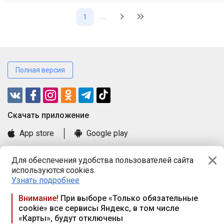
...
1
Полная версия
Cкачать приложение
App store
Google play
Часто задаваемые вопросы
Для обеспечения удобства пользователей сайта
Книга замечаний и предложений
используются cookies.
Правила и документы
Узнать подробнее
Praca.by © 2000—2026, ООО «ПРАЦА БАЙ»
Внимание!
При выборе «Только обязательные
cookie» все сервисы Яндекс, в том числе
Республика Беларусь, 220114, г. Минск, пр-т Независимости
«Карты», будут отключены
117а, пом. № 9.