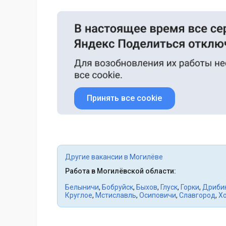
Принять все cookie
Другие вакансии в Могилёве
Работа в Могилёвской области:
Белыничи
,
Бобруйск
,
Быхов
,
Глуск
,
Горки
,
Дриби
Круглое
,
Мстиславль
,
Осиповичи
,
Славгород
,
Х