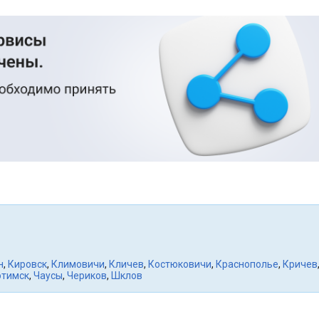
н
,
Кировск
,
Климовичи
,
Кличев
,
Костюковичи
,
Краснополье
,
Кричев
отимск
,
Чаусы
,
Чериков
,
Шклов