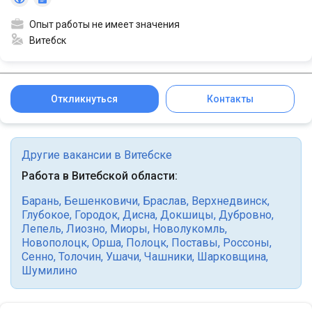
Опыт работы не имеет значения
Витебск
Откликнуться
Контакты
Другие вакансии в Витебске
Работа в Витебской области:
Барань
,
Бешенковичи
,
Браслав
,
Верхнедвинск
,
Глубокое
,
Городок
,
Дисна
,
Докшицы
,
Дубровно
,
Лепель
,
Лиозно
,
Миоры
,
Новолукомль
,
Новополоцк
,
Орша
,
Полоцк
,
Поставы
,
Россоны
,
Сенно
,
Толочин
,
Ушачи
,
Чашники
,
Шарковщина
,
Шумилино