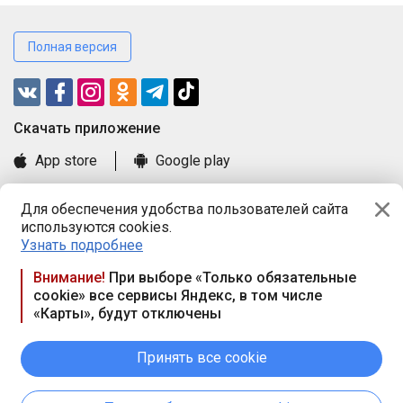
Полная версия
Cкачать приложение
App store
Google play
Часто задаваемые вопросы
Для обеспечения удобства пользователей сайта
Книга замечаний и предложений
используются cookies.
Правила и документы
Узнать подробнее
Praca.by © 2000—2026, ООО «ПРАЦА БАЙ»
Внимание!
При выборе «Только обязательные
cookie» все сервисы Яндекс, в том числе
Республика Беларусь, 220114, г. Минск, пр-т Независимости
«Карты», будут отключены
117а, пом. № 9.
Режим работы предприятия: пн.-чт. 09.00-18.00, пт. 9:00-16:45,
вых. дн. — сб., вс.
Принять все cookie
Режим работы сайта — круглосуточно. E-mail ООО «ПРАЦА
БАЙ» editor@praca.by