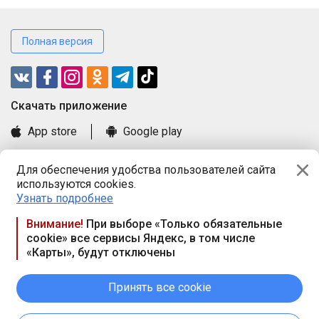
Полная версия
Cкачать приложение
App store
Google play
Часто задаваемые вопросы
Для обеспечения удобства пользователей сайта
Книга замечаний и предложений
используются cookies.
Правила и документы
Узнать подробнее
Praca.by © 2000—2026, ООО «ПРАЦА БАЙ»
Внимание!
При выборе «Только обязательные
cookie» все сервисы Яндекс, в том числе
Республика Беларусь, 220114, г. Минск, пр-т Независимости
«Карты», будут отключены
117а, пом. № 9.
Режим работы предприятия: пн.-чт. 09.00-18.00, пт. 9:00-16:45,
вых. дн. — сб., вс.
Принять все cookie
Режим работы сайта — круглосуточно. E-mail ООО «ПРАЦА
БАЙ» editor@praca.by