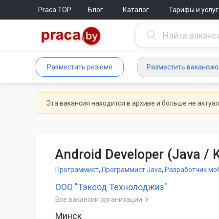
Praca.TOP
Блог
Каталог
Тарифы и услуг
Разместить резюме
Разместить вакансию
Эта вакансия находится в архиве и больше не актуа
Android Developer (Java / K
Программист
,
Программист Java
,
Разработчик мо
ООО "Тэксод Технолоджиз"
Все вакансии организации
Минск