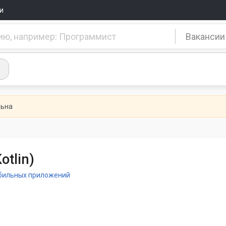
и
Вакансии
льна
otlin)
бильных приложений