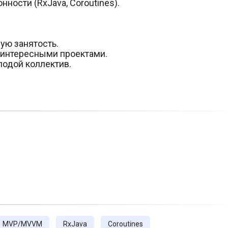
ности (RxJava, Coroutines).
ую занятость.
 интересными проектами.
одой коллектив.
MVP/MVVM
RxJava
Coroutines