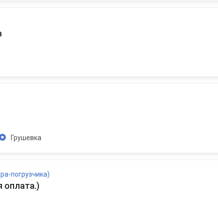
в
)
Грушевка
ра-погрузчика)
 оплата.
)