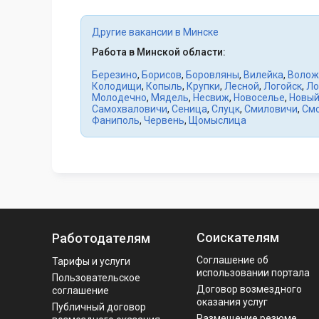
Другие вакансии в Минске
Работа в Минской области:
Березино
,
Борисов
,
Боровляны
,
Вилейка
,
Волож
Колодищи
,
Копыль
,
Крупки
,
Лесной
,
Логойск
,
Ло
Молодечно
,
Мядель
,
Несвиж
,
Новоселье
,
Новый
Самохваловичи
,
Сеница
,
Слуцк
,
Смиловичи
,
См
Фаниполь
,
Червень
,
Щомыслица
Соискателям
Работодателям
Соглашение об
Тарифы и услуги
использовании портала
Пользовательское
Договор возмездного
соглашение
оказания услуг
Публичный договор
Размещение резюме