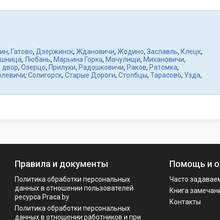
ин
,
Гатово
,
Дзержинск
,
Ждановичи
,
Жодино
,
Заславль
,
Клецк
,
шница
,
Любань
,
Марьина Горка
,
Мачулищи
,
Михановичи
,
 двор
,
Озерцо
,
Прилуки
,
Радошковичи
,
Раков
,
Ратомка
,
олевичи
,
Солигорск
,
Старые Дороги
,
Столбцы
,
Тарасово
,
Узда
,
Правила и документы
Помощь и о
Политика обработки персональных
Часто задавае
данных в отношении пользователей
Книга замечан
ресурса Praca.by
Контакты
Политикa обработки персональных
данных в отношении работников и при