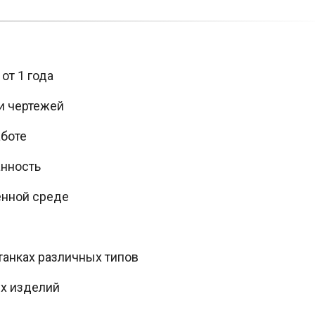
от 1 года
и чертежей
аботе
анность
енной среде
танках различных типов
ых изделий