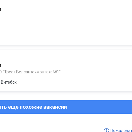
в
в
О "Трест Белсантехмонтаж №1"
Витебск
ить еще похожие вакансии
Пожалова