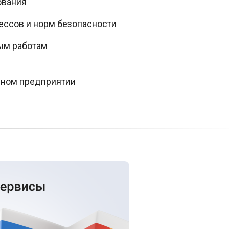
ования
ессов и норм безопасности
ым работам
нном предприятии