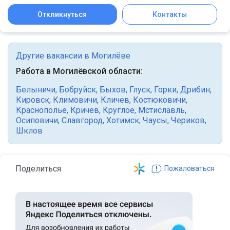
Откликнуться
Контакты
Другие вакансии в Могилёве
Работа в Могилёвской области:
Белыничи
,
Бобруйск
,
Быхов
,
Глуск
,
Горки
,
Дрибин
,
Кировск
,
Климовичи
,
Кличев
,
Костюковичи
,
Краснополье
,
Кричев
,
Круглое
,
Мстиславль
,
Осиповичи
,
Славгород
,
Хотимск
,
Чаусы
,
Чериков
,
Шклов
Поделиться
Пожаловаться