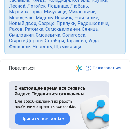
Заславль
,
Клецк
,
Колодищи
,
Копыль
,
Крупки
,
Лесной
,
Логойск
,
Лошница
,
Любань
,
Марьина Горка
,
Мачулищи
,
Михановичи
,
Молодечно
,
Мядель
,
Несвиж
,
Новоселье
,
Новый двор
,
Озерцо
,
Прилуки
,
Радошковичи
,
Раков
,
Ратомка
,
Самохваловичи
,
Сеница
,
Смиловичи
,
Смолевичи
,
Солигорск
,
Старые Дороги
,
Столбцы
,
Тарасово
,
Узда
,
Фаниполь
,
Червень
,
Щомыслица
Поделиться
Пожаловаться
Принять все cookie