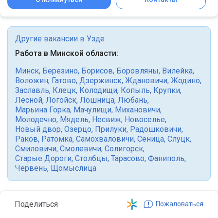
Другие вакансии в Узде
Работа в Минской области:
Минск
,
Березино
,
Борисов
,
Боровляны
,
Вилейка
,
Воложин
,
Гатово
,
Дзержинск
,
Ждановичи
,
Жодино
,
Заславль
,
Клецк
,
Колодищи
,
Копыль
,
Крупки
,
Лесной
,
Логойск
,
Лошница
,
Любань
,
Марьина Горка
,
Мачулищи
,
Михановичи
,
Молодечно
,
Мядель
,
Несвиж
,
Новоселье
,
Новый двор
,
Озерцо
,
Прилуки
,
Радошковичи
,
Раков
,
Ратомка
,
Самохваловичи
,
Сеница
,
Слуцк
,
Смиловичи
,
Смолевичи
,
Солигорск
,
Старые Дороги
,
Столбцы
,
Тарасово
,
Фаниполь
,
Червень
,
Щомыслица
Поделиться
Пожаловаться