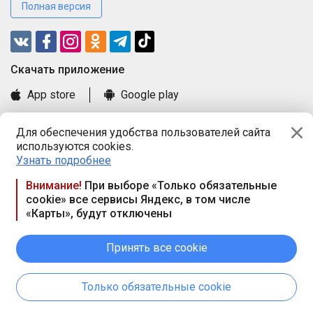
Полная версия
Cкачать приложение
App store
Google play
Часто задаваемые вопросы
Для обеспечения удобства пользователей сайта
Книга замечаний и предложений
используются cookies.
Правила и документы
Узнать подробнее
Praca.by © 2000—2026, ООО «ПРАЦА БАЙ»
Внимание!
При выборе «Только обязательные
cookie» все сервисы Яндекс, в том числе
Республика Беларусь, 220114, г. Минск, пр-т Независимости
«Карты», будут отключены
117а, пом. № 9.
Режим работы предприятия: пн.-чт. 09.00-18.00, пт. 9:00-16:45,
вых. дн. — сб., вс.
Принять все cookie
Режим работы сайта — круглосуточно. E-mail ООО «ПРАЦА
БАЙ» editor@praca.by
Только обязательные cookie