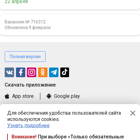
22 апреля
Вакансия № 716312
Обновлена
9 февраля
Полная версия
Cкачать приложение
App store
Google play
Часто задаваемые вопросы
Для обеспечения удобства пользователей сайта
Книга замечаний и предложений
используются cookies.
Правила и документы
Узнать подробнее
Praca.by © 2000—2026, ООО «ПРАЦА БАЙ»
Внимание!
При выборе «Только обязательные