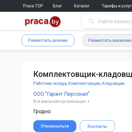
Praca.TOP
Блог
Каталог
Тарифы и услуг
Разместить резюме
Разместить вакансию
Комплектовщик-кладов
Работник склада
,
Комплектовщик
,
Кладовщик
ООО "Гарант Персонал"
Все вакансии организации
Гродно
Откликнуться
Контакты