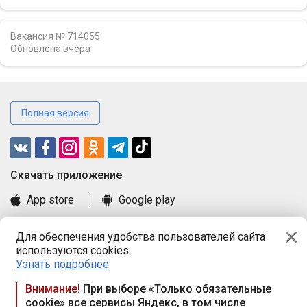
Вакансия № 714055
Обновлена
вчера
Полная версия
Cкачать приложение
App store
Google play
Часто задаваемые вопросы
Для обеспечения удобства пользователей сайта
Книга замечаний и предложений
используются cookies.
Правила и документы
Узнать подробнее
Praca.by © 2000—2026, ООО «ПРАЦА БАЙ»
Внимание!
При выборе «Только обязательные
cookie» все сервисы Яндекс, в том числе
Республика Беларусь, 220114, г. Минск, пр-т Независимости