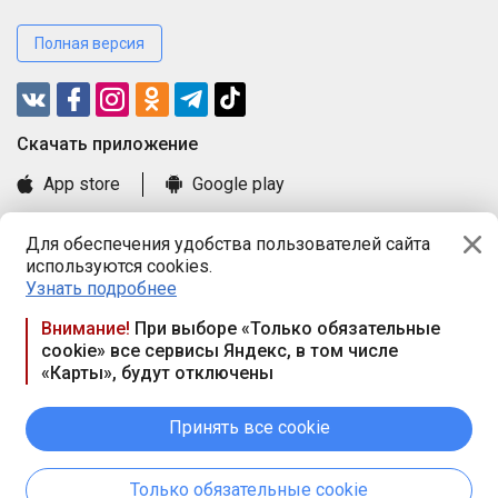
Полная версия
Cкачать приложение
App store
Google play
Часто задаваемые вопросы
Для обеспечения удобства пользователей сайта
Книга замечаний и предложений
используются cookies.
Правила и документы
Узнать подробнее
Praca.by © 2000—2026, ООО «ПРАЦА БАЙ»
Внимание!
При выборе «Только обязательные
cookie» все сервисы Яндекс, в том числе
Республика Беларусь, 220114, г. Минск, пр-т Независимости
«Карты», будут отключены
117а, пом. № 9.
Режим работы предприятия: пн.-чт. 09.00-18.00, пт. 9:00-16:45,
вых. дн. — сб., вс.
Принять все cookie
Режим работы сайта — круглосуточно. E-mail ООО «ПРАЦА
БАЙ» editor@praca.by
Только обязательные cookie