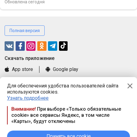
Обновлена
сегодня
Полная версия
Cкачать приложение
App store
Google play
Часто задаваемые вопросы
Для обеспечения удобства пользователей сайта
Книга замечаний и предложений
используются cookies.
Правила и документы
Узнать подробнее
Praca.by © 2000—2026, ООО «ПРАЦА БАЙ»
Внимание!
При выборе «Только обязательные
cookie» все сервисы Яндекс, в том числе
Республика Беларусь, 220114, г. Минск, пр-т Независимости
«Карты», будут отключены
117а, пом. № 9.
Режим работы предприятия: пн.-чт. 09.00-18.00, пт. 9:00-16:45,
вых. дн. — сб., вс.
Принять все cookie