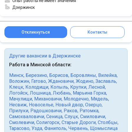
Опыт работы не имеет значения
Дзержинск
Откликнуться
Контакты
Другие вакансии в Дзержинске
Работа в Минской области:
Минск
,
Березино
,
Борисов
,
Боровляны
,
Вилейка
,
Воложин
,
Гатово
,
Ждановичи
,
Жодино
,
Заславль
,
Клецк
,
Колодищи
,
Копыль
,
Крупки
,
Лесной
,
Логойск
,
Лошница
,
Любань
,
Марьина Горка
,
Мачулищи
,
Михановичи
,
Молодечно
,
Мядель
,
Несвиж
,
Новоселье
,
Новый двор
,
Озерцо
,
Прилуки
,
Радошковичи
,
Раков
,
Ратомка
,
Самохваловичи
,
Сеница
,
Слуцк
,
Смиловичи
,
Смолевичи
,
Солигорск
,
Старые Дороги
,
Столбцы
,
Тарасово
,
Узда
,
Фаниполь
,
Червень
,
Щомыслица