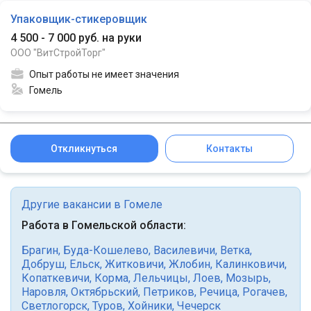
Упаковщик-стикеровщик
4 500 - 7 000 руб. на руки
ООО "ВитСтройТорг"
Опыт работы не имеет значения
Гомель
Откликнуться
Контакты
Другие вакансии в Гомеле
Работа в Гомельской области:
Брагин
,
Буда-Кошелево
,
Василевичи
,
Ветка
,
Добруш
,
Ельск
,
Житковичи
,
Жлобин
,
Калинковичи
,
Копаткевичи
,
Корма
,
Лельчицы
,
Лоев
,
Мозырь
,
Наровля
,
Октябрьский
,
Петриков
,
Речица
,
Рогачев
,
Светлогорск
,
Туров
,
Хойники
,
Чечерск