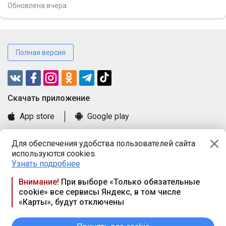
Обновлена
вчера
Полная версия
Cкачать приложение
App store
Google play
Часто задаваемые вопросы
Для обеспечения удобства пользователей сайта
Книга замечаний и предложений
используются cookies.
Правила и документы
Узнать подробнее
Praca.by © 2000—2026, ООО «ПРАЦА БАЙ»
Внимание!
При выборе «Только обязательные
cookie» все сервисы Яндекс, в том числе
Республика Беларусь, 220114, г. Минск, пр-т Независимости
«Карты», будут отключены
117а, пом. № 9.
Режим работы предприятия: пн.-чт. 09.00-18.00, пт. 9:00-16:45,
вых. дн. — сб., вс.