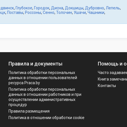
едвинск
,
Глубокое
,
Городок
,
Дисна
,
Докшицы
,
Дубровно
,
Лепель
,
оцк
,
Поставы
,
Россоны
,
Сенно
,
Толочин
,
Ушачи
,
Чашники
,
Правила и документы
Помощь и о
Политика обработки персональных
Часто задавае
данных в отношении пользователей
Книга замечан
ресурса Praca.by
Контакты
Политикa обработки персональных
данных в отношении работников и при
осуществлении административных
процедур
Правила размещения
Политика в отношении обработки cookie