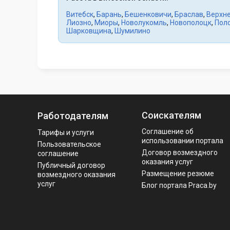
Витебск
,
Барань
,
Бешенковичи
,
Браслав
,
Верхн
Лиозно
,
Миоры
,
Новолукомль
,
Новополоцк
,
Пол
Шарковщина
,
Шумилино
Соискателям
Работодателям
Соглашение об
Тарифы и услуги
использовании портала
Пользовательское
Договор возмездного
соглашение
оказания услуг
Публичный договор
Размещение резюме
возмездного оказания
услуг
Блог портала Praca.by