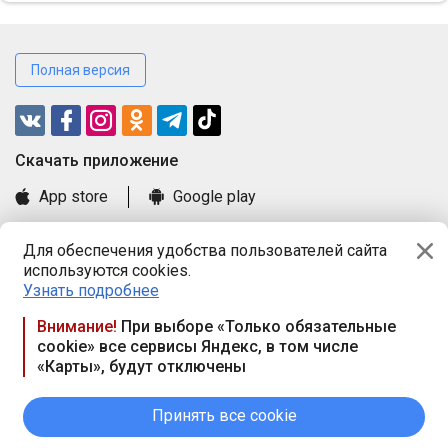
Полная версия
Cкачать приложение
App store
Google play
Часто задаваемые вопросы
Для обеспечения удобства пользователей сайта
Книга замечаний и предложений
используются cookies.
Правила и документы
Узнать подробнее
Praca.by © 2000—2026, ООО «ПРАЦА БАЙ»
Внимание!
При выборе «Только обязательные
cookie» все сервисы Яндекс, в том числе
Республика Беларусь, 220114, г. Минск, пр-т Независимости
«Карты», будут отключены
117а, пом. № 9.
Режим работы предприятия: пн.-чт. 09.00-18.00, пт. 9:00-16:45,
вых. дн. — сб., вс.
Принять все cookie
Режим работы сайта — круглосуточно. E-mail ООО «ПРАЦА
БАЙ» editor@praca.by