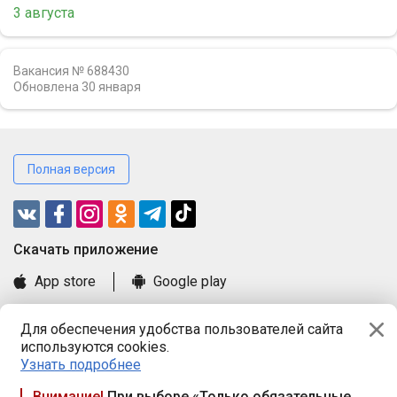
3 августа
Вакансия № 688430
Обновлена
30 января
Полная версия
Cкачать приложение
App store
Google play
Часто задаваемые вопросы
Для обеспечения удобства пользователей сайта
Книга замечаний и предложений
используются cookies.
Правила и документы
Узнать подробнее
Praca.by © 2000—2026, ООО «ПРАЦА БАЙ»
Внимание!
При выборе «Только обязательные