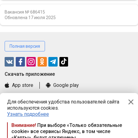
Вакансия № 686415
Обновлена
17 июля 2025
Полная версия
Cкачать приложение
App store
Google play
Часто задаваемые вопросы
Для обеспечения удобства пользователей сайта
Книга замечаний и предложений
используются cookies.
Правила и документы
Узнать подробнее
Praca.by © 2000—2026, ООО «ПРАЦА БАЙ»
Внимание!
При выборе «Только обязательные
cookie» все сервисы Яндекс, в том числе
Республика Беларусь, 220114, г. Минск, пр-т Независимости
«Карты», будут отключены
117а, пом. № 9.