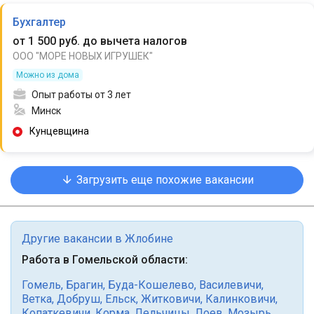
Бухгалтер
от 1 500 руб. до вычета налогов
ООО "МОРЕ НОВЫХ ИГРУШЕК"
Можно из дома
Опыт работы от 3 лет
Минск
Кунцевщина
Загрузить еще похожие вакансии
Другие вакансии в Жлобине
Работа в Гомельской области:
Гомель
,
Брагин
,
Буда-Кошелево
,
Василевичи
,
Ветка
,
Добруш
,
Ельск
,
Житковичи
,
Калинковичи
,
Копаткевичи
,
Корма
,
Лельчицы
,
Лоев
,
Мозырь
,