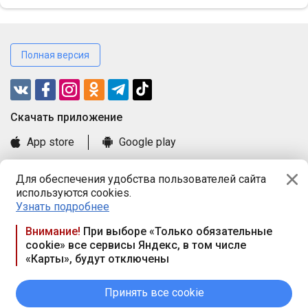
Полная версия
Cкачать приложение
App store
Google play
Часто задаваемые вопросы
Для обеспечения удобства пользователей сайта
Книга замечаний и предложений
используются cookies.
Правила и документы
Узнать подробнее
Praca.by © 2000—2026, ООО «ПРАЦА БАЙ»
Внимание!
При выборе «Только обязательные
cookie» все сервисы Яндекс, в том числе
Республика Беларусь, 220114, г. Минск, пр-т Независимости
«Карты», будут отключены
117а, пом. № 9.
Режим работы предприятия: пн.-чт. 09.00-18.00, пт. 9:00-16:45,
вых. дн. — сб., вс.
Принять все cookie
Режим работы сайта — круглосуточно. E-mail ООО «ПРАЦА
БАЙ» editor@praca.by