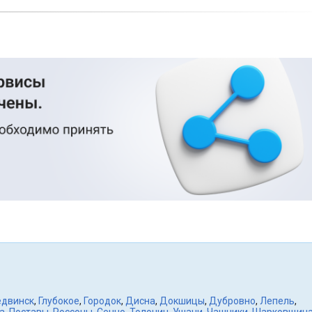
едвинск
,
Глубокое
,
Городок
,
Дисна
,
Докшицы
,
Дубровно
,
Лепель
,