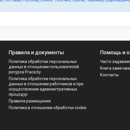
а
,
Поставы
,
Россоны
,
Сенно
,
Толочин
,
Ушачи
,
Чашники
,
Шарковщин
Правила и документы
Помощь и о
Политика обработки персональных
Часто задавае
данных в отношении пользователей
Книга замечан
ресурса Praca.by
Контакты
Политикa обработки персональных
данных в отношении работников и при
осуществлении административных
процедур
Правила размещения
Политика в отношении обработки cookie