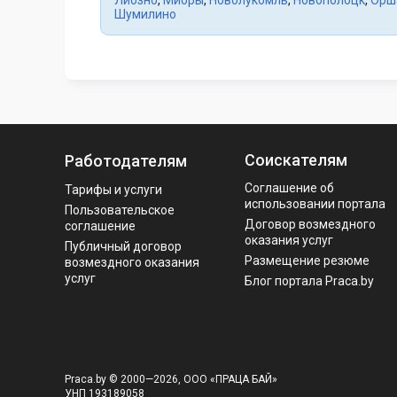
Лиозно
,
Миоры
,
Новолукомль
,
Новополоцк
,
Орш
Шумилино
Соискателям
Работодателям
Соглашение об
Тарифы и услуги
использовании портала
Пользовательское
Договор возмездного
соглашение
оказания услуг
Публичный договор
Размещение резюме
возмездного оказания
услуг
Блог портала Praca.by
Praca.by © 2000—2026, ООО «ПРАЦА БАЙ»
УНП 193189058