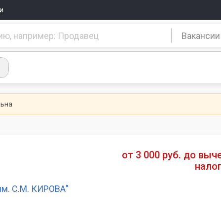
и
Вакансии
льна
от 3 000 руб. до выч
нало
. С.М. КИРОВА"