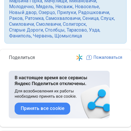
Марьина Горка
,
Мачулищи
,
Михановичи
,
Молодечно
,
Мядель
,
Несвиж
,
Новоселье
,
Новый двор
,
Озерцо
,
Прилуки
,
Радошковичи
,
Раков
,
Ратомка
,
Самохваловичи
,
Сеница
,
Слуцк
,
Смиловичи
,
Смолевичи
,
Солигорск
,
Старые Дороги
,
Столбцы
,
Тарасово
,
Узда
,
Фаниполь
,
Червень
,
Щомыслица
Поделиться
Пожаловаться
Принять все cookie