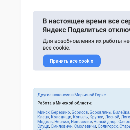
Принять все cookie
Другие вакансии в Марьиной Горке
Работа в Минской области:
Минск
,
Березино
,
Борисов
,
Боровляны
,
Вилейка
Клецк
,
Колодищи
,
Копыль
,
Крупки
,
Лесной
,
Лого
Мядель
,
Несвиж
,
Новоселье
,
Новый двор
,
Озер
Слуцк
,
Смиловичи
,
Смолевичи
,
Солигорск
,
Стар