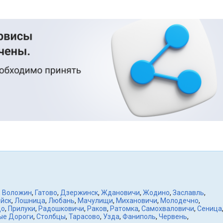
,
Воложин
,
Гатово
,
Дзержинск
,
Ждановичи
,
Жодино
,
Заславль
,
йск
,
Лошница
,
Любань
,
Мачулищи
,
Михановичи
,
Молодечно
,
цо
,
Прилуки
,
Радошковичи
,
Раков
,
Ратомка
,
Самохваловичи
,
Сеница
ые Дороги
,
Столбцы
,
Тарасово
,
Узда
,
Фаниполь
,
Червень
,