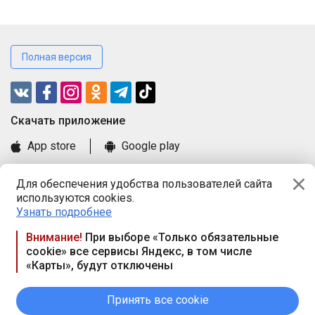
Полная версия
Cкачать приложение
App store
Google play
Часто задаваемые вопросы
Для обеспечения удобства пользователей сайта
Книга замечаний и предложений
используются cookies.
Правила и документы
Узнать подробнее
Praca.by © 2000—2026, ООО «ПРАЦА БАЙ»
Внимание!
При выборе «Только обязательные
cookie» все сервисы Яндекс, в том числе
Республика Беларусь, 220114, г. Минск, пр-т Независимости
«Карты», будут отключены
117а, пом. № 9.
Режим работы предприятия: пн.-чт. 09.00-18.00, пт. 9:00-16:45,
вых. дн. — сб., вс.
Принять все cookie
Режим работы сайта — круглосуточно. E-mail ООО «ПРАЦА