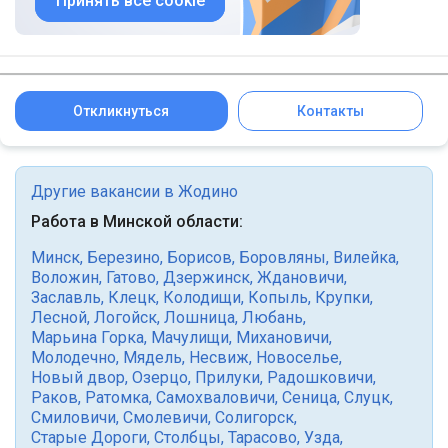
Принять все cookie
Откликнуться
Контакты
Другие вакансии в Жодино
Работа в Минской области:
Минск
,
Березино
,
Борисов
,
Боровляны
,
Вилейка
,
Воложин
,
Гатово
,
Дзержинск
,
Ждановичи
,
Заславль
,
Клецк
,
Колодищи
,
Копыль
,
Крупки
,
Лесной
,
Логойск
,
Лошница
,
Любань
,
Марьина Горка
,
Мачулищи
,
Михановичи
,
Молодечно
,
Мядель
,
Несвиж
,
Новоселье
,
Новый двор
,
Озерцо
,
Прилуки
,
Радошковичи
,
Раков
,
Ратомка
,
Самохваловичи
,
Сеница
,
Слуцк
,
Смиловичи
,
Смолевичи
,
Солигорск
,
Старые Дороги
,
Столбцы
,
Тарасово
,
Узда
,