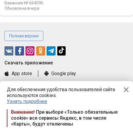
Вакансия № 664096
Обновлена
вчера
Полная версия
Cкачать приложение
App store
Google play
Часто задаваемые вопросы
Для обеспечения удобства пользователей сайта
Книга замечаний и предложений
используются cookies.
Правила и документы
Узнать подробнее
Praca.by © 2000—2026, ООО «ПРАЦА БАЙ»
Внимание!
При выборе «Только обязательные
cookie» все сервисы Яндекс, в том числе
Республика Беларусь, 220114, г. Минск, пр-т Независимости
«Карты», будут отключены
117а, пом. № 9.
Режим работы предприятия: пн.-чт. 09.00-18.00, пт. 9:00-16:45,