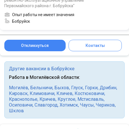
ремонтно-эксплуатационное управление
Первомайского района г. Бобруйска"
Опыт работы не имеет значения
Бобруйск
Откликнуться
Контакты
Другие вакансии в Бобруйске
Работа в Могилёвской области:
Могилёв
,
Белыничи
,
Быхов
,
Глуск
,
Горки
,
Дрибин
,
Кировск
,
Климовичи
,
Кличев
,
Костюковичи
,
Краснополье
,
Кричев
,
Круглое
,
Мстиславль
,
Осиповичи
,
Славгород
,
Хотимск
,
Чаусы
,
Чериков
,
Шклов