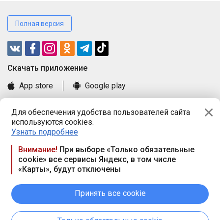
Полная версия
Cкачать приложение
App store
Google play
Часто задаваемые вопросы
Для обеспечения удобства пользователей сайта
Книга замечаний и предложений
используются cookies.
Правила и документы
Узнать подробнее
Praca.by © 2000—2026, ООО «ПРАЦА БАЙ»
Внимание!
При выборе «Только обязательные
cookie» все сервисы Яндекс, в том числе
Республика Беларусь, 220114, г. Минск, пр-т Независимости
«Карты», будут отключены
117а, пом. № 9.
Режим работы предприятия: пн.-чт. 09.00-18.00, пт. 9:00-16:45,
вых. дн. — сб., вс.
Принять все cookie
Режим работы сайта — круглосуточно. E-mail ООО «ПРАЦА
БАЙ» editor@praca.by