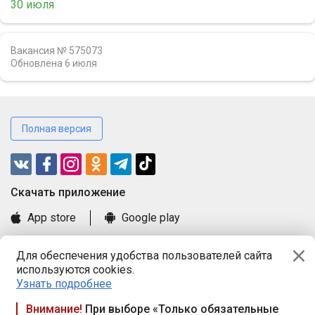
30 июля
Вакансия № 575073
Обновлена
6 июля
Полная версия
Cкачать приложение
App store
Google play
Часто задаваемые вопросы
Для обеспечения удобства пользователей сайта
Книга замечаний и предложений
используются cookies.
Правила и документы
Узнать подробнее
Praca.by © 2000—2026, ООО «ПРАЦА БАЙ»
Внимание!
При выборе «Только обязательные