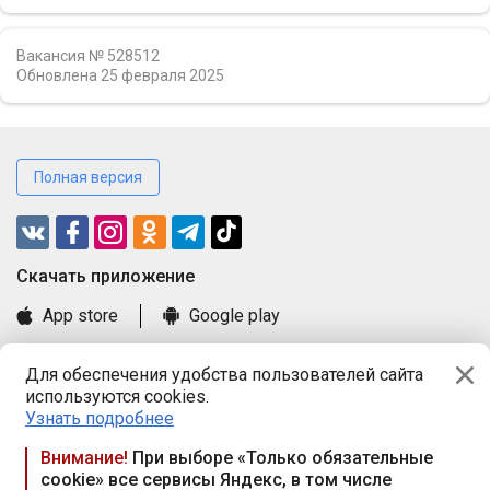
Вакансия № 528512
Обновлена
25 февраля 2025
Полная версия
Cкачать приложение
App store
Google play
Часто задаваемые вопросы
Для обеспечения удобства пользователей сайта
Книга замечаний и предложений
используются cookies.
Правила и документы
Узнать подробнее
Praca.by © 2000—2026, ООО «ПРАЦА БАЙ»
Внимание!
При выборе «Только обязательные
cookie» все сервисы Яндекс, в том числе
Республика Беларусь, 220114, г. Минск, пр-т Независимости