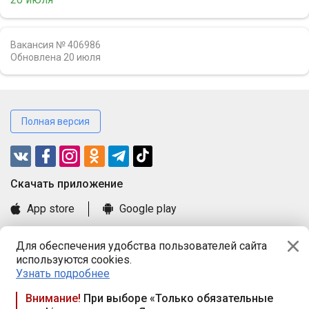
Вакансия № 406986
Обновлена
20 июля
Полная версия
Cкачать приложение
App store
Google play
Часто задаваемые вопросы
Для обеспечения удобства пользователей сайта
Книга замечаний и предложений
используются cookies.
Правила и документы
Узнать подробнее
Praca.by © 2000—2026, ООО «ПРАЦА БАЙ»
Внимание!
При выборе «Только обязательные