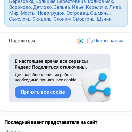
Березовка
,
Большая Берестовица
,
Волковыск
,
Вороново
,
Дятлово
,
Зельва
,
Ивье
,
Кореличи
,
Лида
,
Мир
,
Мосты
,
Новогрудок
,
Островец
,
Ошмяны
,
Свислочь
,
Скидель
,
Слоним
,
Сморгонь
,
Щучин
Поделиться
Пожаловаться
Принять все cookie
Последний визит представителя на сайт
20 июля