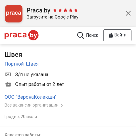
Praca.by
Загрузите на Google Play
Войти
Поиск
Швея
Портной
,
Швея
З/п не указана
Опыт работы от 2 лет
ООО "ВеронаКолекшн"
Все вакансии организации
Гродно,
20 июля
Характер работы: