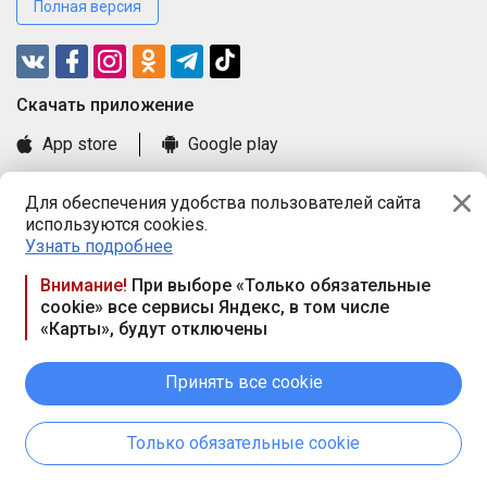
Полная версия
Cкачать приложение
App store
Google play
Часто задаваемые вопросы
Для обеспечения удобства пользователей сайта
Книга замечаний и предложений
используются cookies.
Правила и документы
Узнать подробнее
Praca.by © 2000—2026, ООО «ПРАЦА БАЙ»
Внимание!
При выборе «Только обязательные
cookie» все сервисы Яндекс, в том числе
Республика Беларусь, 220114, г. Минск, пр-т Независимости
«Карты», будут отключены
117а, пом. № 9.
Режим работы предприятия: пн.-чт. 09.00-18.00, пт. 9:00-16:45,
вых. дн. — сб., вс.
Принять все cookie
Режим работы сайта — круглосуточно. E-mail ООО «ПРАЦА
БАЙ» editor@praca.by
Только обязательные cookie