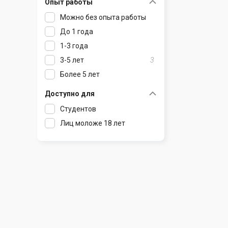
Опыт работы
Раков
Шклов
Можно без опыта работы
Ратомка
До 1 года
Самохваловичи
1-3 года
Сеница
3-5 лет
3
Слуцк
Более 5 лет
Смиловичи
Смолевичи
Доступно для
Солигорск
Студентов
Старые Дороги
Лиц моложе 18 лет
Столбцы
Тарасово
Узда
Фаниполь
Червень
Щомыслица