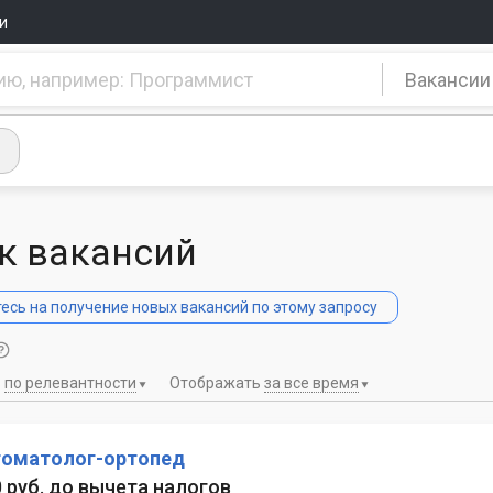
и
Вакансии
к вакансий
сь на получение новых вакансий по этому запросу
ь
по релевантности
Отображать
за все время
томатолог-ортопед
0 руб. до вычета налогов