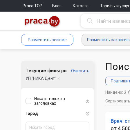
Praca.TOP
Блог
Каталог
Тарифы и услуг
Разместить резюме
Разместить вакансию
Поис
Текущие фильтры
Очистить
УП "НИКА Дент"
Подпишите
Найдено:
3
Искать только в
Сортироват
заголовках
Город
Врач-с
от 4 50