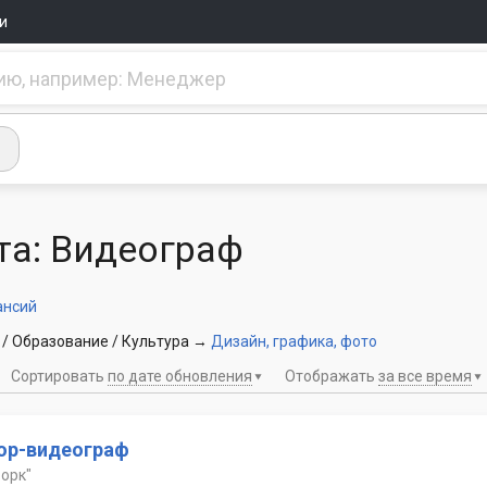
и
та: Видеограф
ансий
 / Образование / Культура
→
Дизайн, графика, фото
Сортировать
по дате обновления
Отображать
за все время
ор-видеограф
орк"