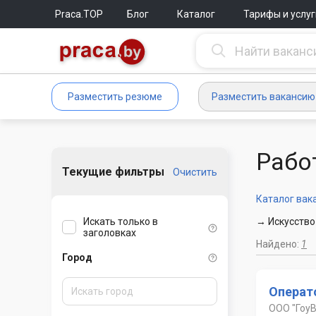
Praca.TOP
Блог
Каталог
Тарифы и услуг
Разместить резюме
Разместить вакансию
Рабо
Текущие фильтры
Очистить
Каталог вак
Искать только в
→ Искусство
заголовках
Найдено:
1
Город
Операт
ООО "ГоуВ