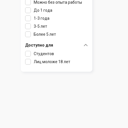
Можно без опыта работы
Ратомка
До 1 года
Самохваловичи
1-3 года
Сеница
3-5 лет
Слуцк
Более 5 лет
Смиловичи
Смолевичи
Доступно для
Солигорск
Студентов
Старые Дороги
Лиц моложе 18 лет
Столбцы
Тарасово
Узда
Фаниполь
Червень
Щомыслица