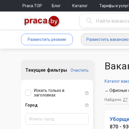
Praca.TOP
Блог
Каталог
Тарифы и услуг
Разместить резюме
Разместить вакансию
Вака
Текущие фильтры
Очистить
Каталог вак
Искать только в
→ Офисные с
заголовках
Найдено:
27
Город
Уборщ
870 - 93