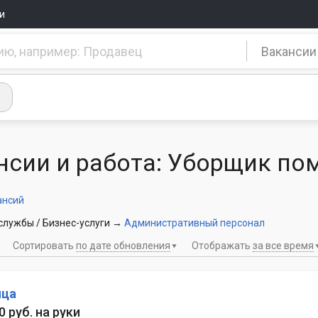
и
Вакансии
нсии и работа: Уборщик по
ансий
лужбы / Бизнес-услуги
→
Административный персонал
Сортировать
по дате обновления
Отображать
за все время
ица
0 руб. на руки