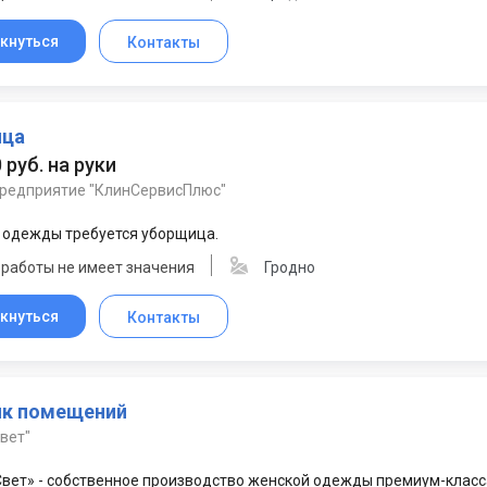
кнуться
Контакты
ица
 руб. на руки
предприятие "КлинСервисПлюс"
 одежды требуется уборщица.
 работы не имеет значения
Гродно
кнуться
Контакты
к помещений
вет"
вет» - собственное производство женской одежды премиум-класс