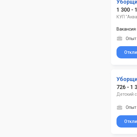
Уборщи
1 300 -
КУП "Акв
Вакансия 
Опыт
Откли
Уборщи
726 - 1 
Детский с
Опыт
Откли