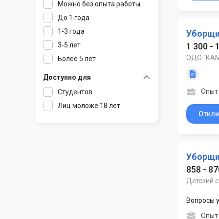
Можно без опыта работы
Ратомка
До 1 года
Самохваловичи
1-3 года
Уборщи
Сеница
3-5 лет
1 300 -
Слуцк
ОДО "КА
Более 5 лет
Смиловичи
Смолевичи
Доступно для
Солигорск
Опыт
Студентов
Старые Дороги
Лиц моложе 18 лет
Откли
Столбцы
Тарасово
Узда
Уборщи
Фаниполь
858 - 8
Червень
Детский с
Щомыслица
Вопросы у
Опыт