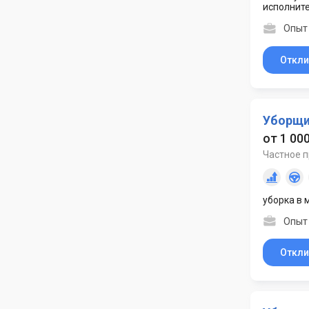
исполнит
Опыт 
Откли
Уборщ
от 1 000
Частное 
уборка в 
Опыт
Откли