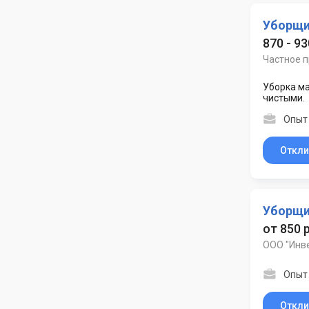
Уборщ
870 - 93
Частное 
Уборка ма
чистыми.
Опыт 
Откли
Уборщ
от 850 
ООО "Инв
Опыт 
Откли