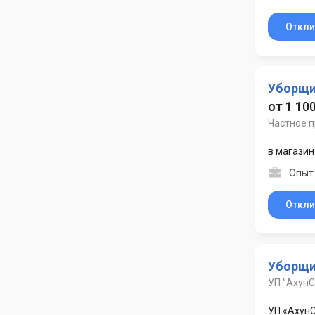
Откли
Уборщ
от 1 100
Частное 
в магазин
Опыт
Откли
Уборщи
УП "АхунС
УП «АхунС