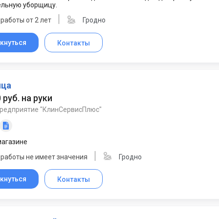
ельную уборщицу.
работы от 2 лет
Гродно
кнуться
Контакты
ица
 руб. на руки
предприятие "КлинСервисПлюс"
магазине
 работы не имеет значения
Гродно
кнуться
Контакты