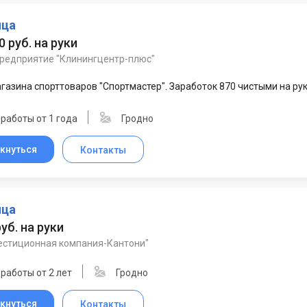
ица
0 руб. на руки
предприятие "Клинингцентр-плюс"
газина спорттоваров "Спортмастер". Заработок 870 чистыми на руки
работы от 1 года
Гродно
кнуться
Контакты
ица
руб. на руки
естиционная компания-Кантони"
работы от 2 лет
Гродно
кнуться
Контакты