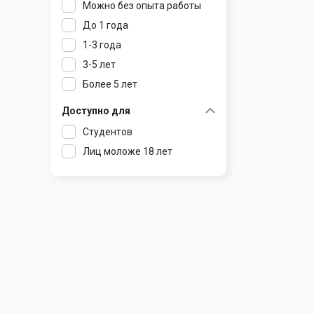
Можно без опыта работы
Ратомка
До 1 года
Самохваловичи
1-3 года
Сеница
3-5 лет
Слуцк
Более 5 лет
Смиловичи
Смолевичи
Доступно для
Солигорск
Студентов
Старые Дороги
Лиц моложе 18 лет
Столбцы
Тарасово
Узда
Фаниполь
Червень
Щомыслица