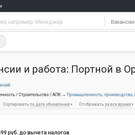
и
Вакансии
нсии и работа: Портной в О
ансий
ность / Строительство / АПК
→
Промышленность, производство,
Сортировать
по дате обновления
Отображать
за все время
 599 руб. до вычета налогов