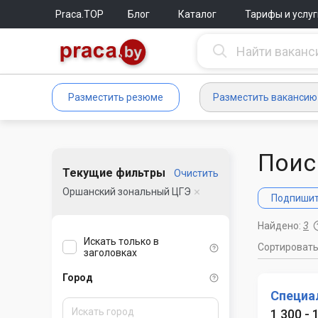
Praca.TOP
Блог
Каталог
Тарифы и услуг
Разместить резюме
Разместить вакансию
Поис
Текущие фильтры
Очистить
Оршанский зональный ЦГЭ
Подпишите
Найдено:
3
Искать только в
Сортироват
заголовках
Город
Специал
1 300 - 