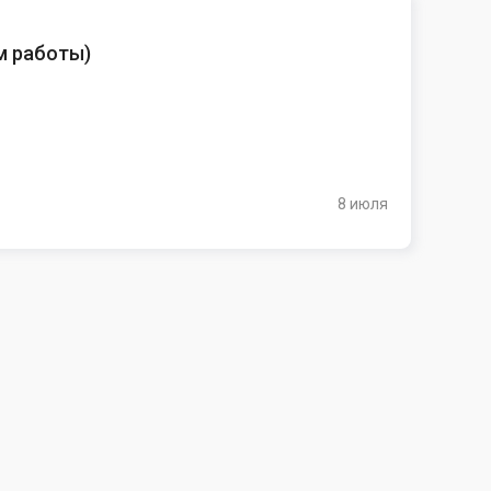
м работы
)
8 июля