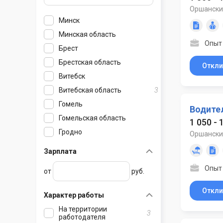
Оршански
Минск
Минская область
Опыт
Брест
Березино
Брестская область
Борисов
Откли
Витебск
Боровляны
Барановичи
Витебская область
Вилейка
Белоозерск
3
Гомель
Воложин
Береза
Барань
Водите
Гомельская область
Гатово
Высокое
Бешенковичи
1 050 - 
Гродно
Дзержинск
Ганцевичи
Браслав
Брагин
Оршански
Гродненская область
Ждановичи
Давид-Городок
Верхнедвинск
Буда-Кошелево
Зарплата
Могилёв
Жодино
Дрогичин
Глубокое
Василевичи
Березовка
Опыт 
от
руб.
Могилёвская область
Заславль
Жабинка
Городок
Ветка
Большая Берестовица
Клецк
Иваново
Дисна
Добруш
Волковыск
Белыничи
Откли
Характер работы
Колодищи
Ивацевичи
Докшицы
Ельск
Вороново
Бобруйск
На территории
3
Копыль
Каменец
Дубровно
Житковичи
Дятлово
Быхов
работодателя