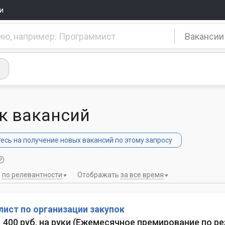
и
Вакансии
к вакансий
сь на получение новых вакансий по этому запросу
ь
по релевантности
Отображать
за все время
ист по организации закупок
1 400 руб. на руки
(
Ежемесячное премирование по р