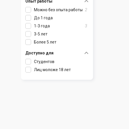
Опыт работы
Раков
Шклов
Можно без опыта работы
2
Ратомка
До 1 года
Самохваловичи
1-3 года
3
Сеница
3-5 лет
Слуцк
Более 5 лет
Смиловичи
Смолевичи
Доступно для
Солигорск
Студентов
Старые Дороги
Лиц моложе 18 лет
Столбцы
Тарасово
Узда
Фаниполь
Червень
Щомыслица