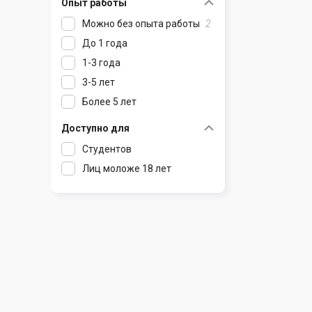
Опыт работы
Раков
Шклов
Можно без опыта работы
2
Ратомка
До 1 года
Самохваловичи
1-3 года
Сеница
3-5 лет
Слуцк
Более 5 лет
Смиловичи
Смолевичи
Доступно для
Солигорск
Студентов
Старые Дороги
Лиц моложе 18 лет
Столбцы
Тарасово
Узда
Фаниполь
Червень
Щомыслица