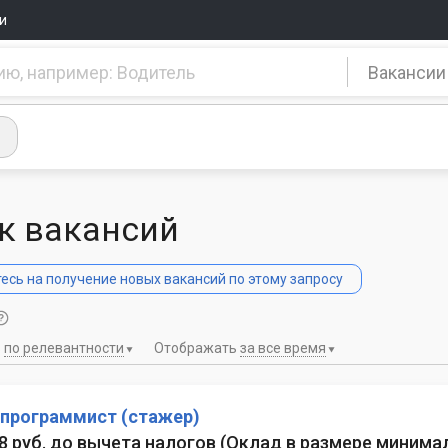
и
Вакансии
к вакансий
сь на получение новых вакансий по этому запросу
ь
по релевантности
Отображать
за все время
-программист (стажер)
58 руб. до вычета налогов
(
Оклад в размере минимал