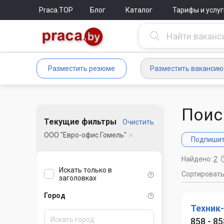
Praca.TOP
Блог
Каталог
Тарифы и услуг
Разместить резюме
Разместить вакансию
Поис
Текущие фильтры
Очистить
ООО "Евро-офис Гомель"
Подпишите
Найдено:
2
Искать только в
Сортироват
заголовках
Город
Техник
858 - 8